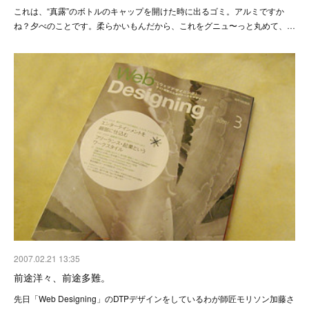
これは、“真露”のボトルのキャップを開けた時に出るゴミ。アルミですか
ね？夕べのことです。柔らかいもんだから、これをグニュ〜っと丸めて、…
2007.02.21 13:35
前途洋々、前途多難。
先日「Web Designing」のDTPデザインをしているわが師匠モリソン加藤さ