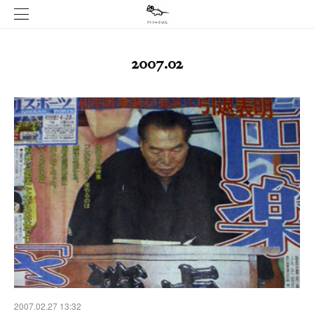
2007
.
02
2007.02.27 13:32