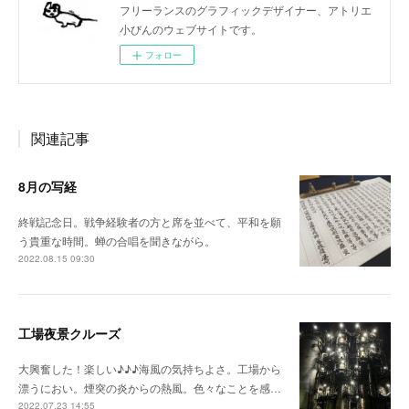
フリーランスのグラフィックデザイナー、アトリエ
小びんのウェブサイトです。
フォロー
関連記事
8月の写経
終戦記念日。戦争経験者の方と席を並べて、平和を願
う貴重な時間。蝉の合唱を聞きながら。
2022.08.15 09:30
工場夜景クルーズ
大興奮した！楽しい♪♪♪海風の気持ちよさ。工場から
漂うにおい。煙突の炎からの熱風。色々なことを感…
2022.07.23 14:55