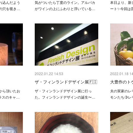
れ込んだよう
気がついたら丁度のライン。アルパカ
本日より、新
の穴を覗き…
がワインの上にふわりと浮いている…
ート✨今回は
2022.01.22 14:53
2022.01.18 1
ザ・フィンランドデザイン展🇫🇮
大豊作のト
から頂いたお
ザ・フィンランドデザイン展に行っ
夫の実家のレ
︎ガラスのキャ…
た。フィンランドデザインの誕生〜…
モンたち🍋