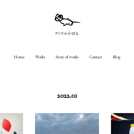
Home
Works
Story of works
Contact
Blog
2022
.
01