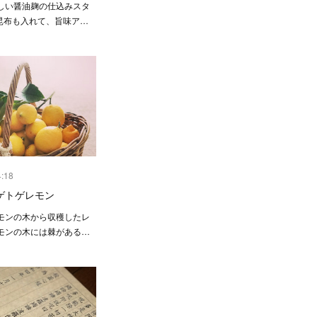
しい醤油麹の仕込みスタ
昆布も入れて、旨味ア…
4:18
ゲトゲレモン
モンの木から収穫したレ
レモンの木には棘がある…