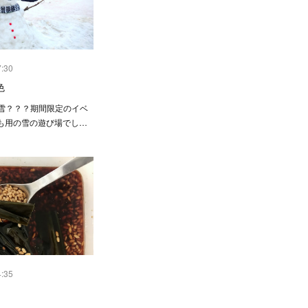
7:30
色
❄️え、雪？？？期間限定のイベ
も用の雪の遊び場でし…
4:35