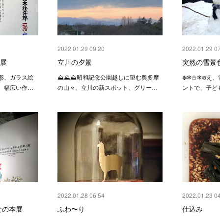
2022.01.29 09:20
2022.01.29 0
E展
立川の夕景
突然の雪景
形、ガラス絵
⛰⛰⛰昭和記念公園越しに望む奥多摩
❄️❄︎⛄️❄︎
、幅広い作…
の山々。立川の新スポット、グリー…
ントで、子ど
2022.01.28 06:54
2022.01.23 0
せの本展
ふわ〜り
仕込み