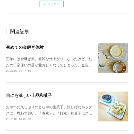
フォロー
関連記事
初めての金継ぎ体験
正確には金継ぎ風。粗雑な仕上がりになったけど、た
だの日常使いの器が愛おしくなってしまった。金色…
2022.09.11 14:45
目にも涼しい上品和菓子
おやつに久しぶりのとらやの生菓子。涼しげなルック
スに、思わず買い。「巻水」と「打水」和菓子はス…
2022.08.13 09:30