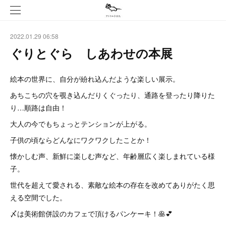
2022.01.29 06:58
ぐりとぐら しあわせの本展
絵本の世界に、自分が紛れ込んだような楽しい展示。
あちこちの穴を覗き込んだりくぐったり、通路を登ったり降りた
り…順路は自由！
大人の今でもちょっとテンションが上がる。
子供の頃ならどんなにワクワクしたことか！
懐かしむ声、新鮮に楽しむ声など、年齢層広く楽しまれている様
子。
世代を超えて愛される、素敵な絵本の存在を改めてありがたく思
える空間でした。
〆は美術館併設のカフェで頂けるパンケーキ！🥞💕