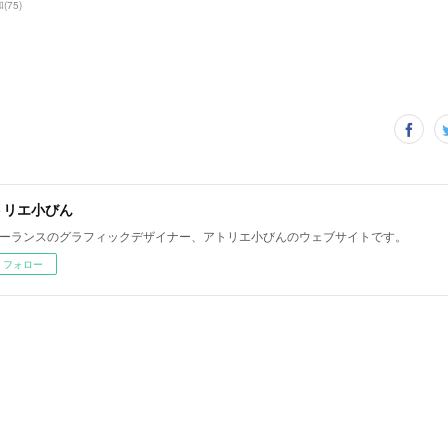
和
(
75
)
トリエ小びん
ーランスのグラフィックデザイナー、アトリエ小びんのウェブサイトです。
フォロー