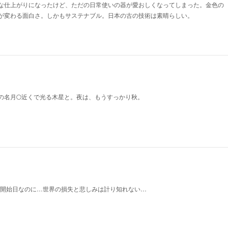
な仕上がりになったけど、ただの日常使いの器が愛おしくなってしまった。金色の
が変わる面白さ。しかもサステナブル。日本の古の技術は素晴らしい。
の名月🌕近くで光る木星と。夜は、もうすっかり秋。
14の予約開始日なのに…世界の損失と悲しみは計り知れない…