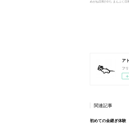
めがね日和
(
101
)
まんぷく日
ア
フリ
関連記事
初めての金継ぎ体験