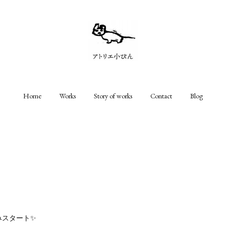
Home
Works
Story of works
Contact
Blog
みスタート✨