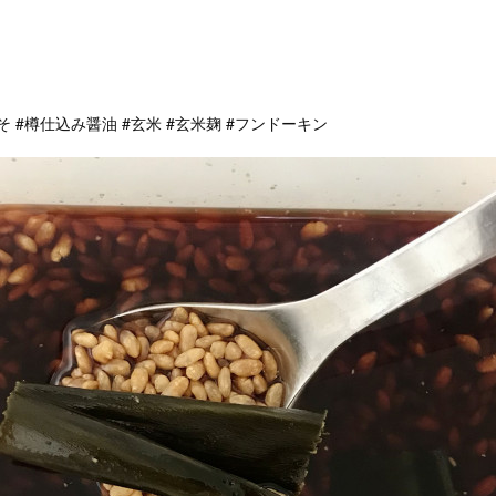
、
そ #樽仕込み醤油 #玄米 #玄米麹 #フンドーキン