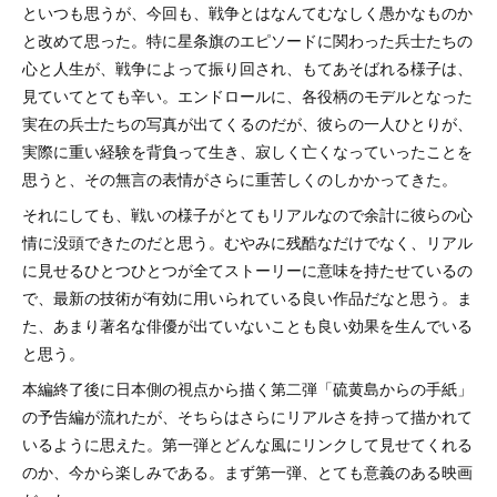
といつも思うが、今回も、戦争とはなんてむなしく愚かなものか
と改めて思った。特に星条旗のエピソードに関わった兵士たちの
心と人生が、戦争によって振り回され、もてあそばれる様子は、
見ていてとても辛い。エンドロールに、各役柄のモデルとなった
実在の兵士たちの写真が出てくるのだが、彼らの一人ひとりが、
実際に重い経験を背負って生き、寂しく亡くなっていったことを
思うと、その無言の表情がさらに重苦しくのしかかってきた。
それにしても、戦いの様子がとてもリアルなので余計に彼らの心
情に没頭できたのだと思う。むやみに残酷なだけでなく、リアル
に見せるひとつひとつが全てストーリーに意味を持たせているの
で、最新の技術が有効に用いられている良い作品だなと思う。ま
た、あまり著名な俳優が出ていないことも良い効果を生んでいる
と思う。
本編終了後に日本側の視点から描く第二弾「硫黄島からの手紙」
の予告編が流れたが、そちらはさらにリアルさを持って描かれて
いるように思えた。第一弾とどんな風にリンクして見せてくれる
のか、今から楽しみである。まず第一弾、とても意義のある映画