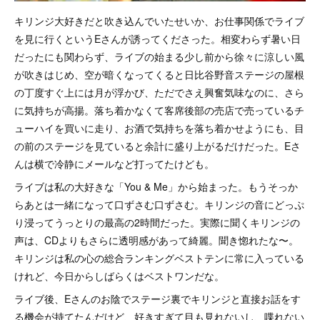
キリンジ大好きだと吹き込んでいたせいか、お仕事関係でライブ
を見に行くというEさんが誘ってくださった。相変わらず暑い日
だったにも関わらず、ライブの始まる少し前から徐々に涼しい風
が吹きはじめ、空が暗くなってくると日比谷野音ステージの屋根
の丁度すぐ上には月が浮かび、ただでさえ興奮気味なのに、さら
に気持ちが高揚。落ち着かなくて客席後部の売店で売っているチ
ューハイを買いに走り、お酒で気持ちを落ち着かせようにも、目
の前のステージを見ていると余計に盛り上がるだけだった。Eさ
んは横で冷静にメールなど打ってたけども。
ライブは私の大好きな「You & Me」から始まった。もうそっか
らあとは一緒になって口ずさむ口ずさむ。キリンジの音にどっぷ
り浸ってうっとりの最高の2時間だった。実際に聞くキリンジの
声は、CDよりもさらに透明感があって綺麗。聞き惚れたな〜。
キリンジは私の心の総合ランキングベストテンに常に入っている
けれど、今日からしばらくはベストワンだな。
ライブ後、Eさんのお陰でステージ裏でキリンジと直接お話をす
る機会が持てたんだけど、好きすぎて目も見れないし、喋れない