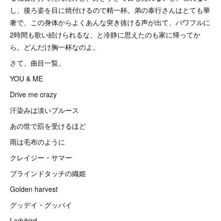
し、後ろ姿を目に焼付けるので精一杯。弟の泰行さんはとても華
奢で、この身体からよくあんな突き抜ける声が出て、パワフルに
2時間も歌い続けられるな、と冷静に思えたのも家に帰ってか
ら。どんだけ胸一杯なのよ。
さて、曲目一覧。
YOU & ME
Drive me crazy
汗染みは淡いブルース
あの世で罰を受けるほど
雨は毛布のように
クレイジー・サマー
ブラインドタッチの織姫
Golden harvest
グッデイ・グッバイ
Ladybird