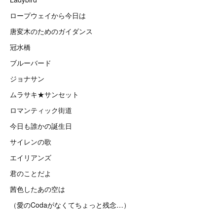
ロープウェイから今日は
唐変木のためのガイダンス
冠水橋
ブルーバード
ジョナサン
ムラサキ★サンセット
ロマンティック街道
今日も誰かの誕生日
サイレンの歌
エイリアンズ
君のことだよ
茜色したあの空は
（愛のCodaがなくてちょっと残念…）