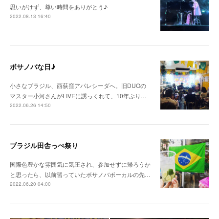
思いがけず、尊い時間をありがとう♪
2022.08.13 16:40
ボサノバな日♪
小さなブラジル、西荻窪アパレシーダへ。旧DUOの
マスター小河さんがLIVEに誘っくれて、10年ぶり…
2022.06.26 14:50
ブラジル田舎っぺ祭り
国際色豊かな雰囲気に気圧され、参加せずに帰ろうか
と思ったら、以前習っていたボサノバボーカルの先…
2022.06.20 04:00