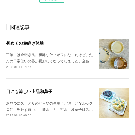
関連記事
初めての金継ぎ体験
正確には金継ぎ風。粗雑な仕上がりになったけど、た
だの日常使いの器が愛おしくなってしまった。金色…
2022.09.11 14:45
目にも涼しい上品和菓子
おやつに久しぶりのとらやの生菓子。涼しげなルック
スに、思わず買い。「巻水」と「打水」和菓子はス…
2022.08.13 09:30