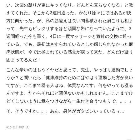
い、次回の凝りが更にキツくなり、どんどん直らなくなる」と教
えてくれた。そこから3連日通った。かなり徐々にではあるが快
方に向かった。が、私の筋違えは長い間蓄積された肩こりも相ま
って、先生もビックリするほど頑固な岩になっていたようで、2
週間経った今も重く、4日に一度マッサージと置針の交換に通っ
ている。でも、最初はさすられているとしか感じられなかった麻
痺状態が、今では揉まれている感覚が戻って来た。どんだけ凝り
固まってるんだ！
こんな辛いのはもうイヤだと思って、先生、やっぱり運動でしょ
うか？と聞いたら「健康維持のためにはやはり運動した方が良い
ですが、ここまで凝る人はね、体質なんです。何をやっても凝る
んですよ。だからそれほど関係ないかもしれません。ここまでひ
どくしないように気をつけながら一生付き合うつもりで。。。」
そ、そうですか。。。ああ、身体がガタピシいっているぅ…
めがね日和
(
101
)