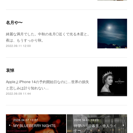
名月や〜
綺麗な満月でした。中秋の名月🌕近くで光る木星と。
夜は、もうすっかり秋。
2022.09.11 12:00
哀悼
AppleよiPhone 14の予約開始日なのに…世界の損失
と悲しみは計り知れない…
2022.09.09 11:44
2008.04.07 13:07
2008.04.01 13:23
MY BLUEBERRY NIGHTS
待望の「日暮里・舎人ライ
ナー」