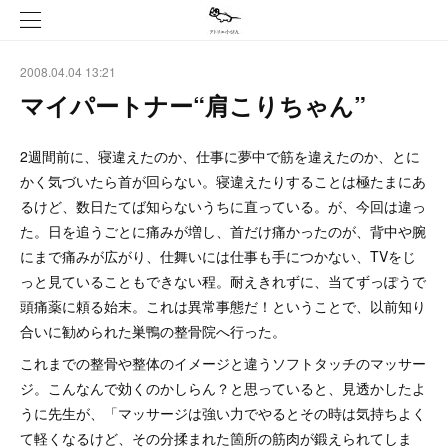
2008.04.04 13:21
マイパートナー“肩こりちゃん”
2週間前に、寝違えたのか、仕事に夢中で筋を違えたのか、とに
かく気づいたら首が回らない。寝違えたりすることは極たまにあ
るけど、数日たてば知らないうちに直っている。が、今回は違っ
た。日を追うごとに痛みが増し、首だけ痛かったのが、背中や腕
にまで痛みが広がり、仕舞いには仕事も手につかない、TVをじ
っと見ていることもできない程。耐えきれずに、当てずっぽうで
頭痛薬に頼る始末。これは異常事態だ！ということで、以前知り
合いに勧められた巣鴨の整骨院へ行った。
これまでの整骨や整体のイメージと違うソフトタッチのマッサー
ジ。こんなんで効くのかしらん？と思っていると、見透かしたよ
うに先生が、「マッサージは強い力でやるとその時は気持ちよく
て軽くなるけど、その分揉まれた箇所の筋肉が鍛えられてしま