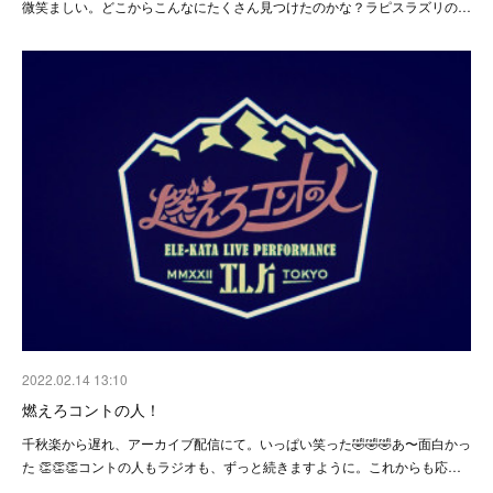
微笑ましい。どこからこんなにたくさん見つけたのかな？ラピスラズリの…
2022.02.14 13:10
燃えろコントの人！
千秋楽から遅れ、アーカイブ配信にて。いっぱい笑った🤣🤣🤣あ〜面白かっ
た 👏👏👏コントの人もラジオも、ずっと続きますように。これからも応…