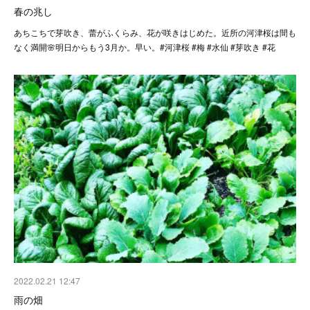
春の兆し
あちこちで芽吹き、蕾がふくらみ、花が咲きはじめた。近所の河津桜は間も
なく満開🌸明日からもう3月か。早い。#河津桜 #梅 #水仙 #芽吹き #花
2022.02.21 12:47
雨の畑