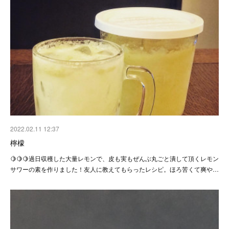
2022.02.11 12:37
檸檬
🍋🍋🍋過日収穫した大量レモンで、皮も実もぜんぶ丸ごと潰して頂くレモン
サワーの素を作りました！友人に教えてもらったレシピ。ほろ苦くて爽や…