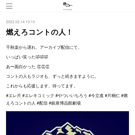
2022.02.14 13:10
燃えろコントの人！
千秋楽から遅れ、アーカイブ配信にて。
いっぱい笑った🤣🤣🤣
あ〜面白かった 👏👏👏
コントの人もラジオも、ずっと続きますように。
これからも応援します、待ってます。
#エレ片 #エレキコミック #やついいちろう #今立進 #片桐仁 #燃
えろコントの人 #配信 #銀座博品館劇場