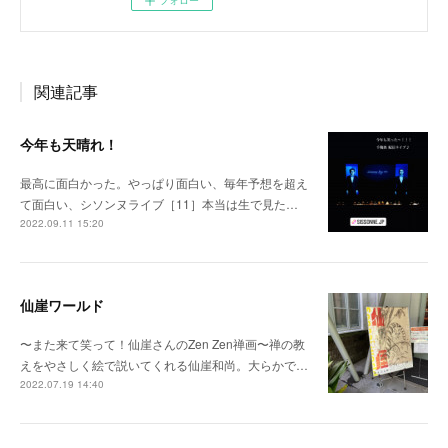
フォロー
関連記事
今年も天晴れ！
最高に面白かった。やっぱり面白い、毎年予想を超え
て面白い、シソンヌライブ［11］本当は生で見た…
2022.09.11 15:20
仙崖ワールド
〜また来て笑って！仙崖さんのZen Zen禅画〜禅の教
えをやさしく絵で説いてくれる仙崖和尚。大らかで…
2022.07.19 14:40