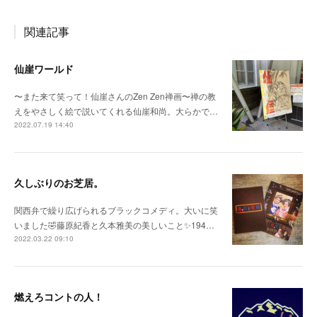
関連記事
仙崖ワールド
〜また来て笑って！仙崖さんのZen Zen禅画〜禅の教
えをやさしく絵で説いてくれる仙崖和尚。大らかで…
2022.07.19 14:40
久しぶりのお芝居。
関西弁で繰り広げられるブラックコメディ。大いに笑
いました🤣藤原紀香と久本雅美の美しいこと✨194…
2022.03.22 09:10
燃えろコントの人！