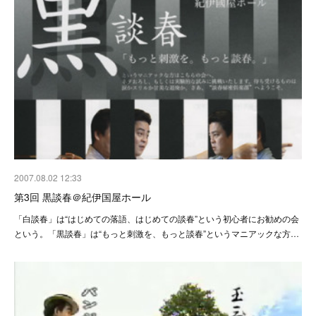
2007.08.02 12:33
第3回 黒談春＠紀伊国屋ホール
「白談春」は“はじめての落語、はじめての談春”という初心者にお勧めの会
という。「黒談春」は“もっと刺激を、もっと談春”というマニアックな方…