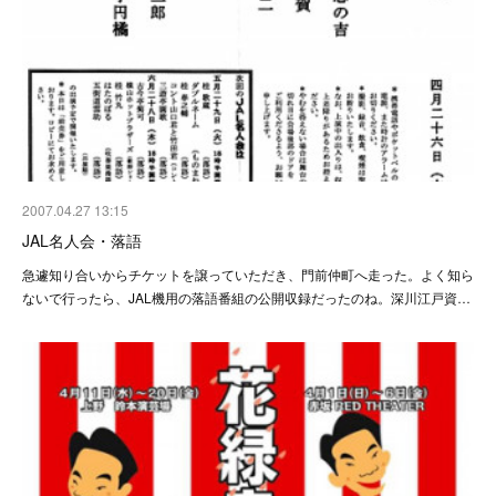
2007.04.27 13:15
JAL名人会・落語
急遽知り合いからチケットを譲っていただき、門前仲町へ走った。よく知ら
ないで行ったら、JAL機用の落語番組の公開収録だったのね。深川江戸資…