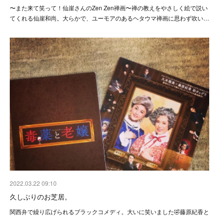
〜また来て笑って！仙崖さんのZen Zen禅画〜禅の教えをやさしく絵で説い
てくれる仙崖和尚。大らかで、ユーモアのあるヘタウマ禅画に思わず吹い…
2022.03.22 09:10
久しぶりのお芝居。
関西弁で繰り広げられるブラックコメディ。大いに笑いました🤣藤原紀香と