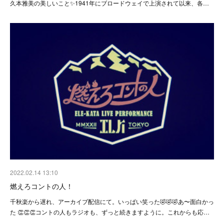
久本雅美の美しいこと✨1941年にブロードウェイで上演されて以来、各…
2022.02.14 13:10
燃えろコントの人！
千秋楽から遅れ、アーカイブ配信にて。いっぱい笑った🤣🤣🤣あ〜面白かっ
た 👏👏👏コントの人もラジオも、ずっと続きますように。これからも応…