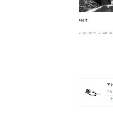
#解体
めがね日和
(
101
)
VOW的日和
ア
フリ