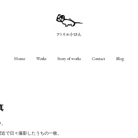
Home
Works
Story of works
Contact
Blog
真
中。
間近で日々撮影したうちの一枚。