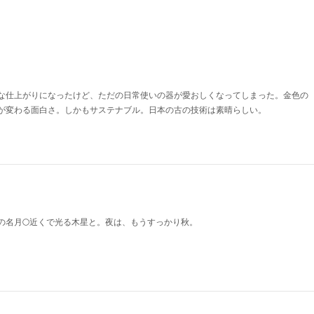
な仕上がりになったけど、ただの日常使いの器が愛おしくなってしまった。金色の
が変わる面白さ。しかもサステナブル。日本の古の技術は素晴らしい。
の名月🌕近くで光る木星と。夜は、もうすっかり秋。