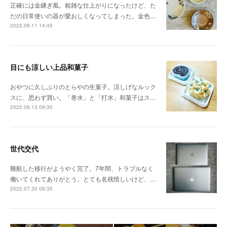
正確には金継ぎ風。粗雑な仕上がりになったけど、た
だの日常使いの器が愛おしくなってしまった。金色…
2022.09.11 14:45
目にも涼しい上品和菓子
おやつに久しぶりのとらやの生菓子。涼しげなルック
スに、思わず買い。「巻水」と「打水」和菓子はス…
2022.08.13 09:30
世代交代
難航した移行がようやく完了。7年間、トラブルなく
働いてくれてありがとう。とても名残惜しいけど、…
2022.07.30 09:35