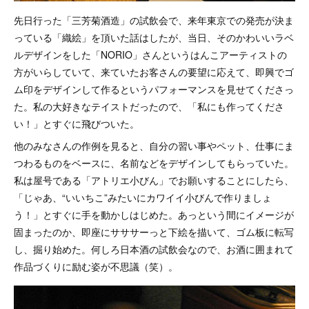
先日行った「三芳菊酒造」の試飲会で、来年東京での発売が決ま
っている「織絵」を頂いた話はしたが、当日、そのかわいいラベ
ルデザインをした「NORIO」さんというはんこアーティストの
方がいらしていて、来ていたお客さんの要望に応えて、即興でゴ
ム印をデザインして作るというパフォーマンスを見せてくださっ
た。私の大好きなテイストだったので、「私にも作ってくださ
い！」とすぐに飛びついた。
他のみなさんの作例を見ると、自分の習い事やペット、仕事にま
つわるものをベースに、名前などをデザインしてもらっていた。
私は屋号である「アトリエ小びん」でお願いすることにしたら、
「じゃあ、“いいちこ”みたいにカワイイ小びんで作りましょ
う！」とすぐに手を動かしはじめた。あっという間にイメージが
固まったのか、即座にサササーっと下絵を描いて、ゴム板に転写
し、掘り始めた。何しろ日本酒の試飲会なので、お酒に囲まれて
作品づくりに励む姿が不思議（笑）。