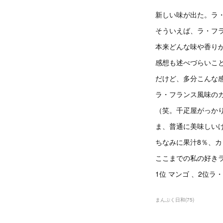
新しい味が出た。ラ
そういえば、ラ・フ
本来どんな味や香り
感想も述べづらいこ
だけど、多分こんな
ラ・フランス風味の
（笑。千疋屋がっか
ま、普通に美味しい
ちなみに果汁8％、カロ
ここまでの私の好き
1位 マンゴ 、2位ラ
まんぷく日和
(
75
)