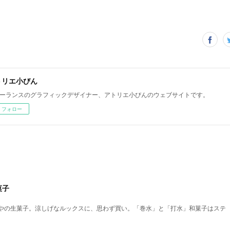
トリエ小びん
ーランスのグラフィックデザイナー、アトリエ小びんのウェブサイトです。
フォロー
菓子
やの生菓子。涼しげなルックスに、思わず買い。「巻水」と「打水」和菓子はステ