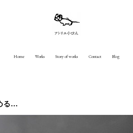
Home
Works
Story of works
Contact
Blog
める…