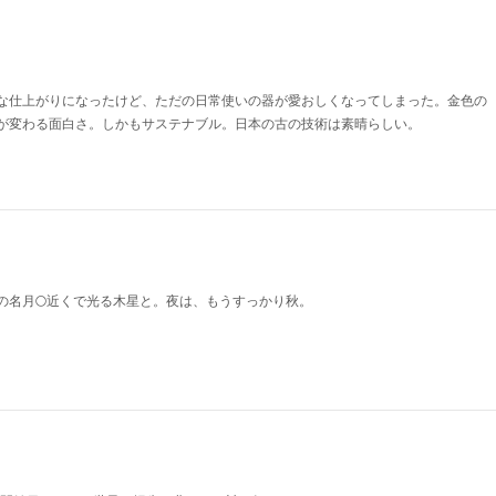
な仕上がりになったけど、ただの日常使いの器が愛おしくなってしまった。金色の
が変わる面白さ。しかもサステナブル。日本の古の技術は素晴らしい。
の名月🌕近くで光る木星と。夜は、もうすっかり秋。