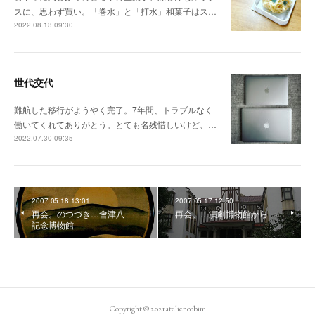
スに、思わず買い。「巻水」と「打水」和菓子はス…
2022.08.13 09:30
世代交代
難航した移行がようやく完了。7年間、トラブルなく
働いてくれてありがとう。とても名残惜しいけど、…
2022.07.30 09:35
2007.05.18 13:01
2007.05.17 12:50
再会。のつづき…會津八一
再会。…演劇博物館から
記念博物館
Copyright © 2021 atelier cobim