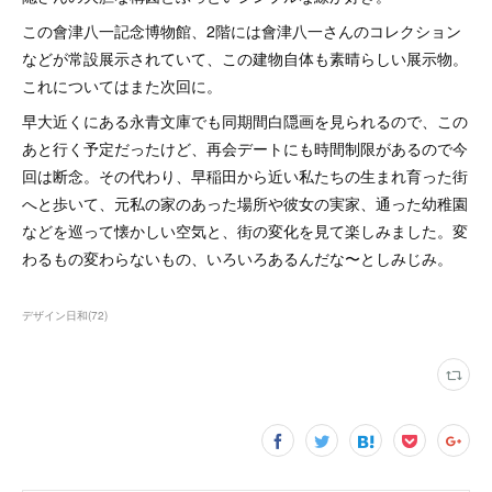
この會津八一記念博物館、2階には會津八一さんのコレクション
などが常設展示されていて、この建物自体も素晴らしい展示物。
これについてはまた次回に。
早大近くにある永青文庫でも同期間白隠画を見られるので、この
あと行く予定だったけど、再会デートにも時間制限があるので今
回は断念。その代わり、早稲田から近い私たちの生まれ育った街
へと歩いて、元私の家のあった場所や彼女の実家、通った幼稚園
などを巡って懐かしい空気と、街の変化を見て楽しみました。変
わるもの変わらないもの、いろいろあるんだな〜としみじみ。
デザイン日和
(
72
)