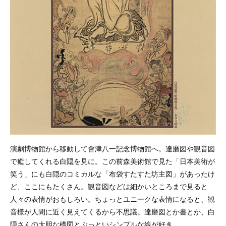
演劇博物館から移動して會津八一記念博物館へ。達磨図や観音図
で癒してくれる白隠を見に。この前森美術館で見た「日本美術が
笑う」にも白隠のコミカルな「布袋すたすた坊主図」があったけ
ど、ここにもたくさん。観音図などは細かいところまで見ると
人々の表情がおもしろい。ちょっとユニークな表情になると、観
音様が人間に近く見えてくるから不思議。達磨図とか書とか、白
隠さんの大胆な構図とぶっといシンプルな線が好き。