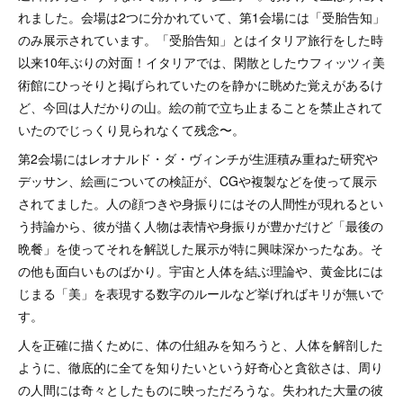
れました。会場は2つに分かれていて、第1会場には「受胎告知」
のみ展示されています。「受胎告知」とはイタリア旅行をした時
以来10年ぶりの対面！イタリアでは、閑散としたウフィッツィ美
術館にひっそりと掲げられていたのを静かに眺めた覚えがあるけ
ど、今回は人だかりの山。絵の前で立ち止まることを禁止されて
いたのでじっくり見られなくて残念〜。
第2会場にはレオナルド・ダ・ヴィンチが生涯積み重ねた研究や
デッサン、絵画についての検証が、CGや複製などを使って展示
されてました。人の顔つきや身振りにはその人間性が現れるとい
う持論から、彼が描く人物は表情や身振りが豊かだけど「最後の
晩餐」を使ってそれを解説した展示が特に興味深かったなあ。そ
の他も面白いものばかり。宇宙と人体を結ぶ理論や、黄金比には
じまる「美」を表現する数字のルールなど挙げればキリが無いで
す。
人を正確に描くために、体の仕組みを知ろうと、人体を解剖した
ように、徹底的に全てを知りたいという好奇心と貪欲さは、周り
の人間には奇々としたものに映っただろうな。失われた大量の彼