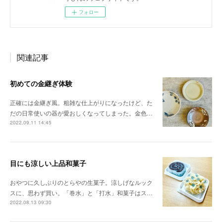
フォロー
関連記事
初めての金継ぎ体験
正確には金継ぎ風。粗雑な仕上がりになったけど、た
だの日常使いの器が愛おしくなってしまった。金色…
2022.09.11 14:45
目にも涼しい上品和菓子
おやつに久しぶりのとらやの生菓子。涼しげなルック
スに、思わず買い。「巻水」と「打水」和菓子はス…
2022.08.13 09:30