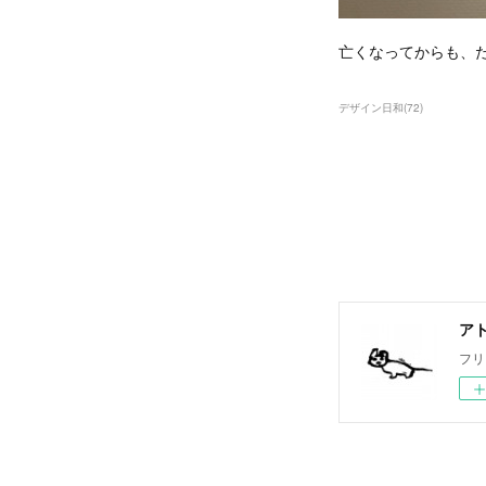
亡くなってからも、
デザイン日和
(
72
)
ア
フリ