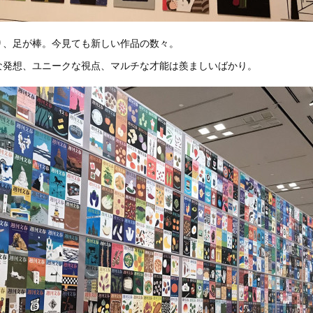
り、足が棒。今見ても新しい作品の数々。
な発想、ユニークな視点、マルチな才能は羨ましいばかり。