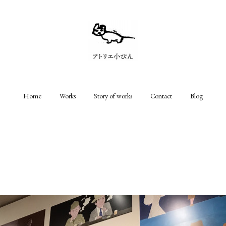
Home
Works
Story of works
Contact
Blog