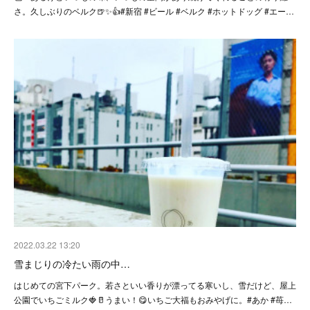
さ。久しぶりのベルク🍺✨👍#新宿 #ビール #ベルク #ホットドッグ #エー…
2022.03.22 13:20
雪まじりの冷たい雨の中…
はじめての宮下パーク。若さといい香りが漂ってる寒いし、雪だけど、屋上
公園でいちごミルク🍓🥛うまい！😋いちご大福もおみやげに。#あか #苺…