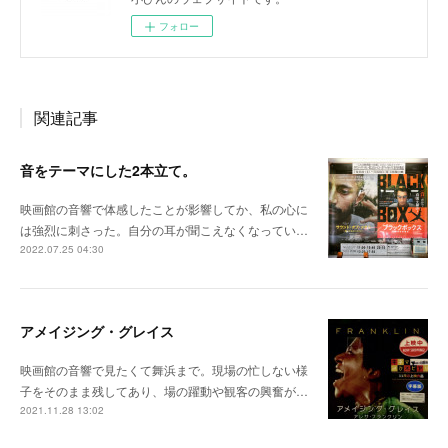
フォロー
関連記事
音をテーマにした2本立て。
映画館の音響で体感したことが影響してか、私の心に
は強烈に刺さった。自分の耳が聞こえなくなってい…
2022.07.25 04:30
アメイジング・グレイス
映画館の音響で見たくて舞浜まで。現場の忙しない様
子をそのまま残してあり、場の躍動や観客の興奮が…
2021.11.28 13:02