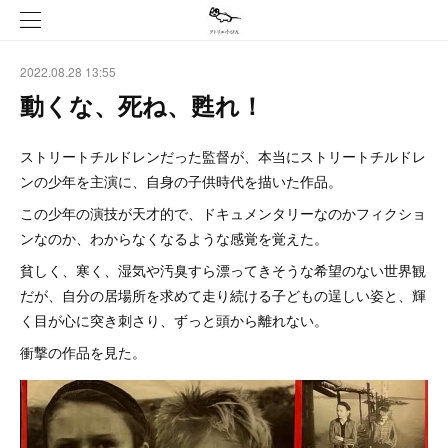
2022.08.28 13:55
動くな、死ね、甦れ！
ストリートチルドレンだった監督が、本当にストリートチルドレ
ンの少年を主演に、自身の子供時代を描いた作品。
この少年の演技が天才的で、ドキュメンタリーなのかフィクショ
ンなのか、わからなくなるような感覚を覚えた。
貧しく、寒く、湿気や汚臭すら漂ってきそうな希望のない世界観
だが、自分の居場所を求めて走り続ける子どもの逞しい姿と、輝
く目が心に突き刺さり、ずっと頭から離れない。
衝撃の作品を見た。