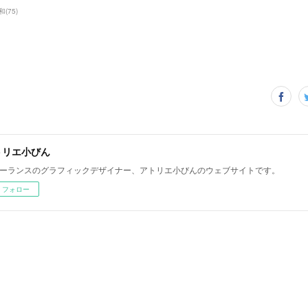
和
(
75
)
トリエ小びん
ーランスのグラフィックデザイナー、アトリエ小びんのウェブサイトです。
フォロー