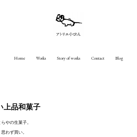
Home
Works
Story of works
Contact
Blog
い上品和菓子
とらやの生菓子。
、思わず買い。