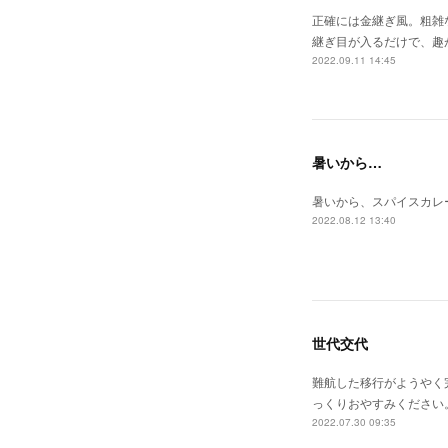
正確には金継ぎ風。粗雑
継ぎ目が入るだけで、趣
2022.09.11 14:45
暑いから…
暑いから、スパイスカレ
2022.08.12 13:40
世代交代
難航した移行がようやく
っくりおやすみください
2022.07.30 09:35