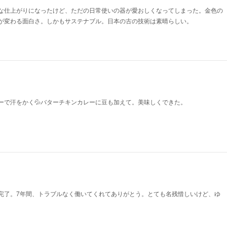
な仕上がりになったけど、ただの日常使いの器が愛おしくなってしまった。金色の
が変わる面白さ。しかもサステナブル。日本の古の技術は素晴らしい。
ーで汗をかく💦バターチキンカレーに豆も加えて。美味しくできた。
完了。7年間、トラブルなく働いてくれてありがとう。とても名残惜しいけど、ゆ
。