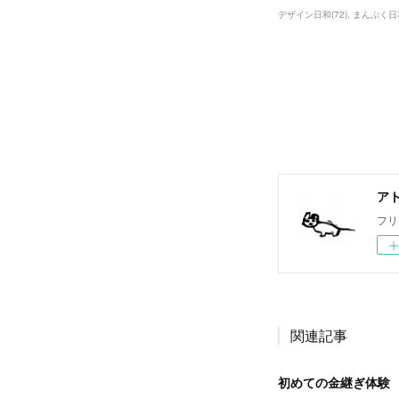
デザイン日和
(
72
)
まんぷく日
ア
フリ
関連記事
初めての金継ぎ体験