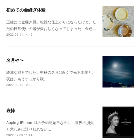
初めての金継ぎ体験
正確には金継ぎ風。粗雑な仕上がりになったけど、た
だの日常使いの器が愛おしくなってしまった。金色…
2022.09.11 14:45
名月や〜
綺麗な満月でした。中秋の名月🌕近くで光る木星と。
夜は、もうすっかり秋。
2022.09.11 12:00
哀悼
AppleよiPhone 14の予約開始日なのに…世界の損失
と悲しみは計り知れない…
2022.09.09 11:44