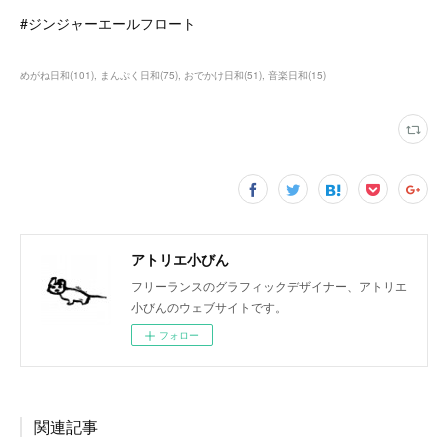
#ジンジャーエールフロート
めがね日和
(
101
)
まんぷく日和
(
75
)
おでかけ日和
(
51
)
音楽日和
(
15
)
アトリエ小びん
フリーランスのグラフィックデザイナー、アトリエ
小びんのウェブサイトです。
フォロー
関連記事