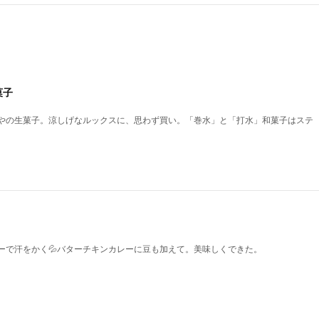
菓子
やの生菓子。涼しげなルックスに、思わず買い。「巻水」と「打水」和菓子はステ
ーで汗をかく💦バターチキンカレーに豆も加えて。美味しくできた。