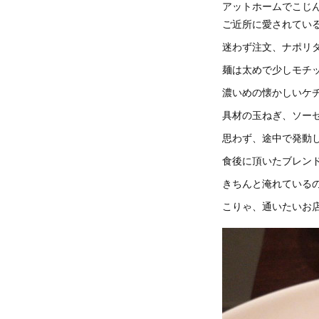
アットホームでこじ
ご近所に愛されてい
迷わず注文、ナポリ
麺は太めで少しモチ
濃いめの懐かしいケ
具材の玉ねぎ、ソー
思わず、途中で発動
食後に頂いたブレン
きちんと淹れている
こりゃ、通いたいお