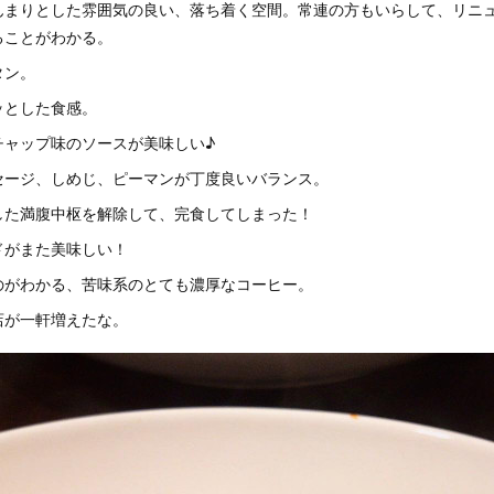
んまりとした雰囲気の良い、落ち着く空間。常連の方もいらして、リニ
ることがわかる。
タン。
ッとした食感。
チャップ味のソースが美味しい♪
セージ、しめじ、ピーマンが丁度良いバランス。
した満腹中枢を解除して、完食してしまった！
ドがまた美味しい！
のがわかる、苦味系のとても濃厚なコーヒー。
店が一軒増えたな。