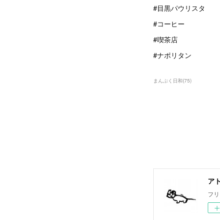
#目黒パウリスタ
#コーヒー
#喫茶店
#ナポリタン
まんぷく日和
(
75
)
ア
フリ