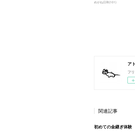
めがね日和
(
101
)
ア
フリ
関連記事
初めての金継ぎ体験