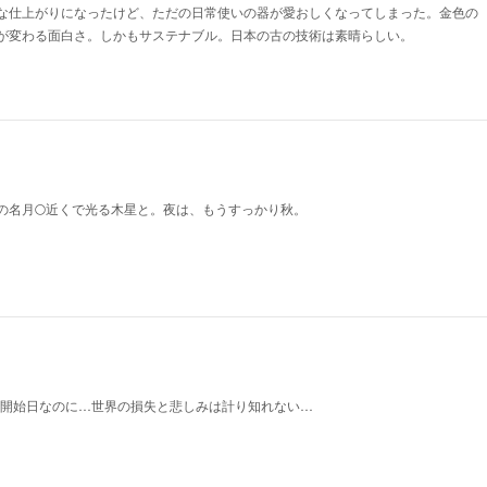
な仕上がりになったけど、ただの日常使いの器が愛おしくなってしまった。金色の
が変わる面白さ。しかもサステナブル。日本の古の技術は素晴らしい。
の名月🌕近くで光る木星と。夜は、もうすっかり秋。
14の予約開始日なのに…世界の損失と悲しみは計り知れない…