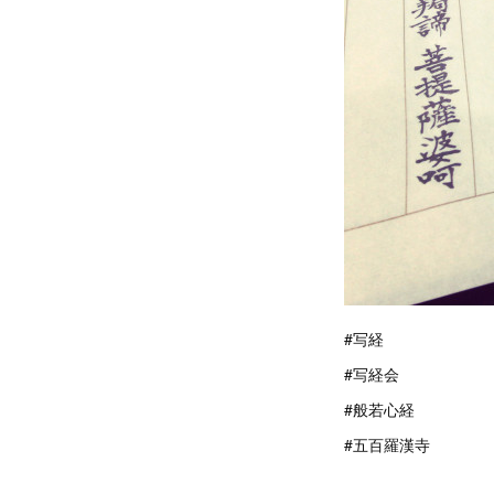
#写経
#写経会
#般若心経
#五百羅漢寺