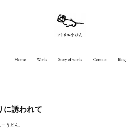
Home
Works
Story of works
Contact
Blog
りに誘われて
れーうどん。
。