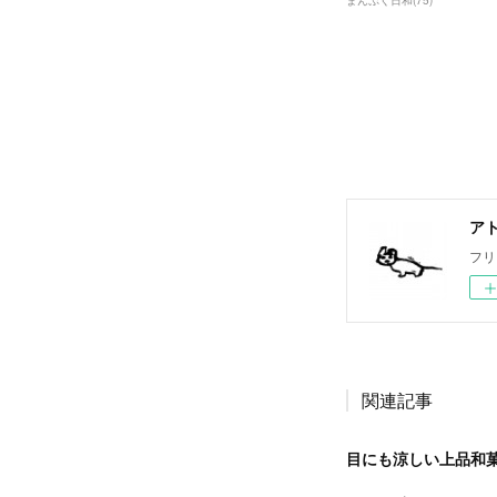
まんぷく日和
(
75
)
ア
フリ
関連記事
目にも涼しい上品和