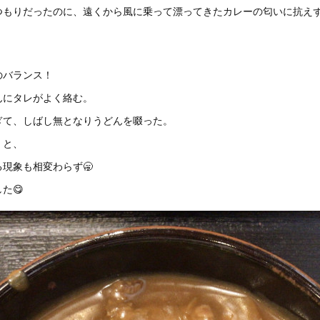
つもりだったのに、遠くから風に乗って漂ってきたカレーの匂いに抗え
。
のバランス！
んにタレがよく絡む。
ぎて、しばし無となりうどんを啜った。
くと、
現象も相変わらず🥱
た😋