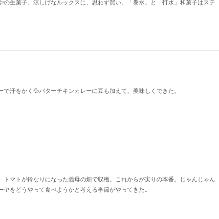
やの生菓子。涼しげなルックスに、思わず買い。「巻水」と「打水」和菓子はステ
ーで汗をかく💦バターチキンカレーに豆も加えて。美味しくできた。
、トマトが鈴なりになった義母の畑で収穫。これからが実りの本番。じゃんじゃん
ーヤをどうやって食べようかと考える季節がやってきた。