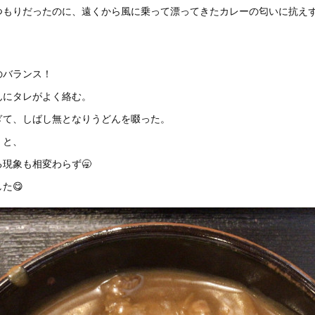
つもりだったのに、遠くから風に乗って漂ってきたカレーの匂いに抗え
。
のバランス！
んにタレがよく絡む。
ぎて、しばし無となりうどんを啜った。
くと、
現象も相変わらず🥱
た😋