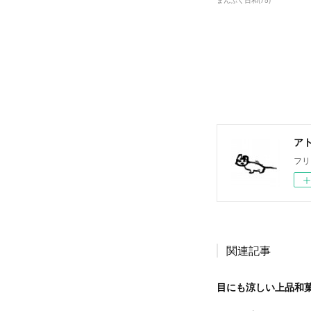
まんぷく日和
(
75
)
ア
フリ
関連記事
目にも涼しい上品和