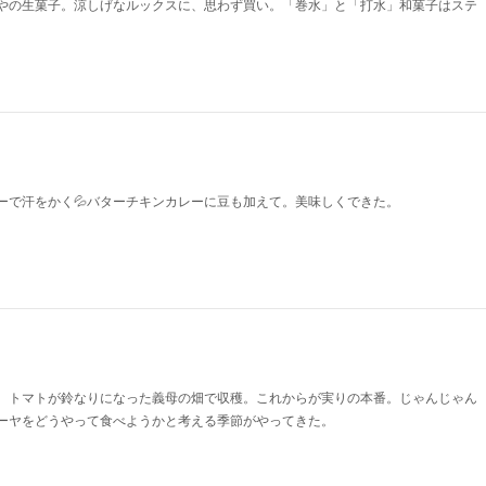
やの生菓子。涼しげなルックスに、思わず買い。「巻水」と「打水」和菓子はステ
ーで汗をかく💦バターチキンカレーに豆も加えて。美味しくできた。
、トマトが鈴なりになった義母の畑で収穫。これからが実りの本番。じゃんじゃん
ーヤをどうやって食べようかと考える季節がやってきた。