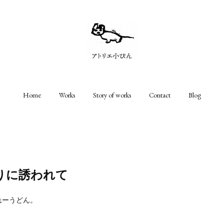
Home
Works
Story of works
Contact
Blog
りに誘われて
れーうどん。
。