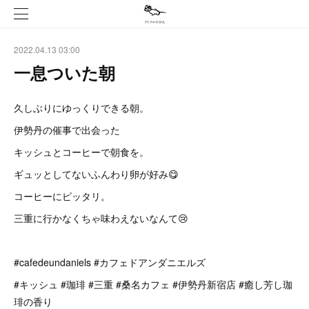
2022.04.13 03:00
一息ついた朝
久しぶりにゆっくりできる朝。
伊勢丹の催事で出会った
キッシュとコーヒーで朝食を。
ギュッとしてないふんわり卵が好み😋
コーヒーにピッタリ。
三重に行かなくちゃ味わえないなんて😢
#cafedeundaniels #カフェドアンダニエルズ
#キッシュ #珈琲 #三重 #桑名カフェ #伊勢丹新宿店 #癒し芳し珈
琲の香り