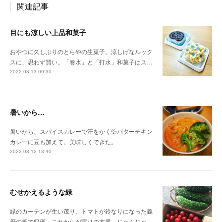
関連記事
目にも涼しい上品和菓子
おやつに久しぶりのとらやの生菓子。涼しげなルック
スに、思わず買い。「巻水」と「打水」和菓子はス…
2022.08.13 09:30
暑いから…
暑いから、スパイスカレーで汗をかく💦バターチキン
カレーに豆も加えて。美味しくできた。
2022.08.12 13:40
むせかえるような緑
緑のカーテンが生い茂り、トマトが鈴なりになった義
母の畑で収穫。これからが実りの本番。じゃんじゃ…