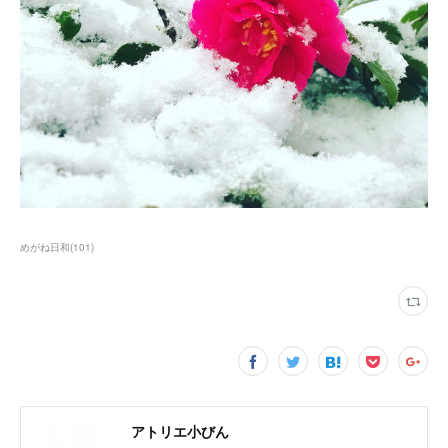
めがね日和
(
101
)
アトリエ小びん