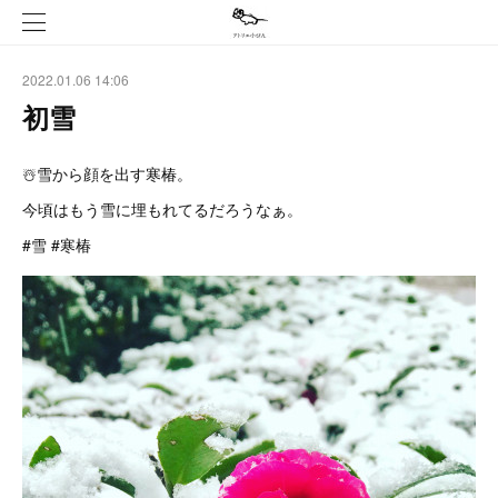
2022.01.06 14:06
初雪
☃️雪から顔を出す寒椿。
今頃はもう雪に埋もれてるだろうなぁ。
#雪 #寒椿