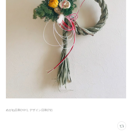
めがね日和
(
101
)
デザイン日和
(
72
)