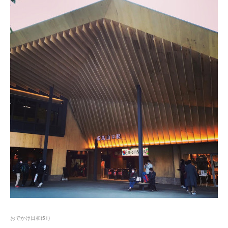
おでかけ日和
(
51
)