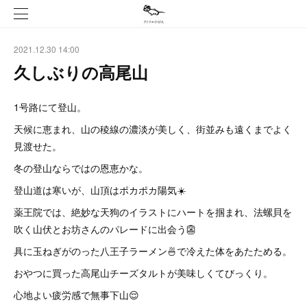
2021.12.30 14:00
久しぶりの高尾山
1号路にて登山。
天候に恵まれ、山の稜線の濃淡が美しく、街並みも遠くまでよく
見渡せた。
冬の登山ならではの恩恵かな。
登山道は寒いが、山頂はポカポカ陽気☀️
薬王院では、絶妙な天狗のイラストにハートを掴まれ、法螺貝を
吹く山伏とお坊さんのパレードに出会う👺
具に玉ねぎがのった八王子ラーメン🍜で冷えた体をあたためる。
おやつに買った高尾山チーズタルトが美味しくてびっくり。
心地よい疲労感で無事下山😌