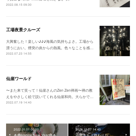
2022.08.15 09:30
工場夜景クルーズ
大興奮した！楽しい♪♪♪海風の気持ちよさ。工場から
漂うにおい。煙突の炎からの熱風。色々なことを感…
2022.07.23 14:55
仙崖ワールド
〜また来て笑って！仙崖さんのZen Zen禅画〜禅の教
えをやさしく絵で説いてくれる仙崖和尚。大らかで…
2022.07.19 14:40
2022.01.01 00:00
2021.12.27 14:40
🎍🔴Happy New Year🔴🎍
今年ももう終わりだ。