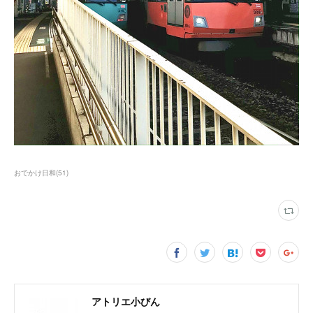
おでかけ日和
(
51
)
アトリエ小びん