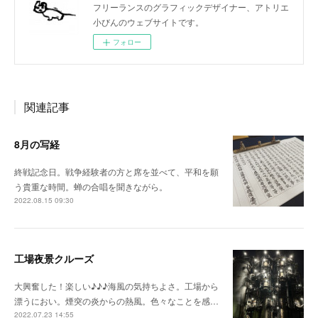
フリーランスのグラフィックデザイナー、アトリエ
小びんのウェブサイトです。
フォロー
関連記事
8月の写経
終戦記念日。戦争経験者の方と席を並べて、平和を願
う貴重な時間。蝉の合唱を聞きながら。
2022.08.15 09:30
工場夜景クルーズ
大興奮した！楽しい♪♪♪海風の気持ちよさ。工場から
漂うにおい。煙突の炎からの熱風。色々なことを感…
2022.07.23 14:55