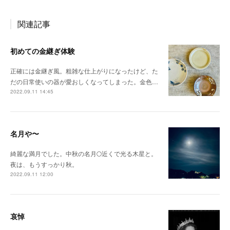
関連記事
初めての金継ぎ体験
正確には金継ぎ風。粗雑な仕上がりになったけど、た
だの日常使いの器が愛おしくなってしまった。金色…
2022.09.11 14:45
名月や〜
綺麗な満月でした。中秋の名月🌕近くで光る木星と。
夜は、もうすっかり秋。
2022.09.11 12:00
哀悼