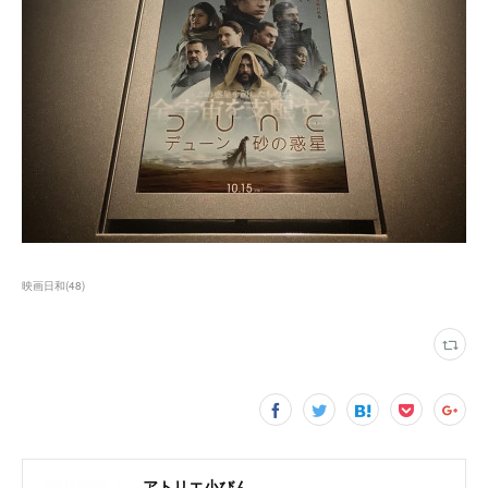
映画日和
(
48
)
アトリエ小びん