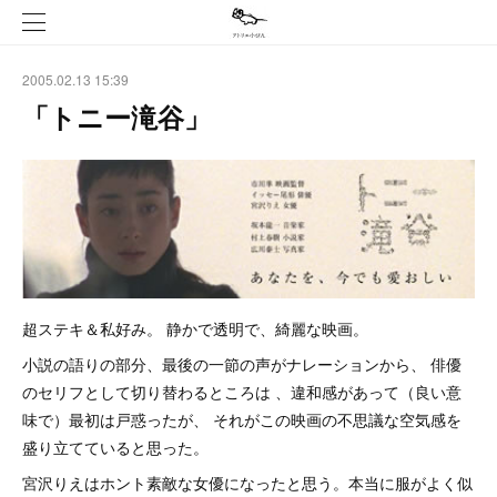
2005.02.13 15:39
「トニー滝谷」
超ステキ＆私好み。 静かで透明で、綺麗な映画。
小説の語りの部分、最後の一節の声がナレーションから、 俳優
のセリフとして切り替わるところは 、違和感があって（良い意
味で）最初は戸惑ったが、 それがこの映画の不思議な空気感を
盛り立てていると思った。
宮沢りえはホント素敵な女優になったと思う。本当に服がよく似