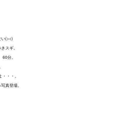
(><)
歩きスギ。
、60分。
l。
がよ・・・。
ル写真登場。