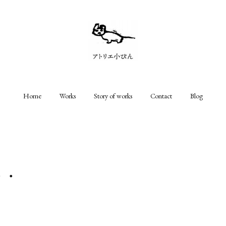
Home
Works
Story of works
Contact
Blog
・・