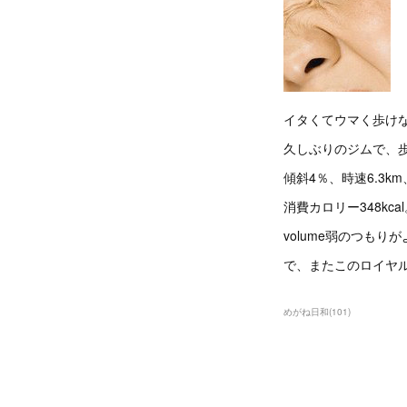
イタくてウマく歩けない
久しぶりのジムで、
傾斜4％、時速6.3km
消費カロリー348kca
volume弱のつもり
で、またこのロイヤ
めがね日和
(
101
)