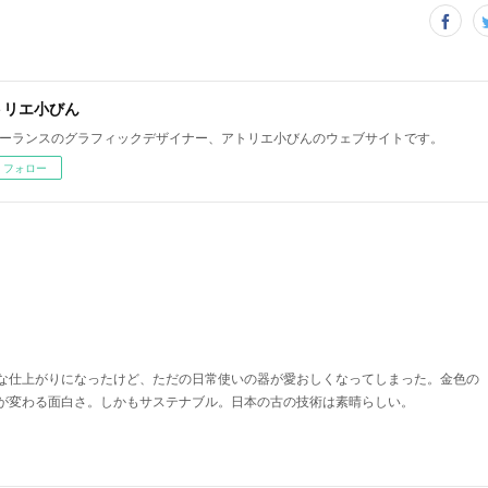
トリエ小びん
ーランスのグラフィックデザイナー、アトリエ小びんのウェブサイトです。
フォロー
な仕上がりになったけど、ただの日常使いの器が愛おしくなってしまった。金色の
が変わる面白さ。しかもサステナブル。日本の古の技術は素晴らしい。