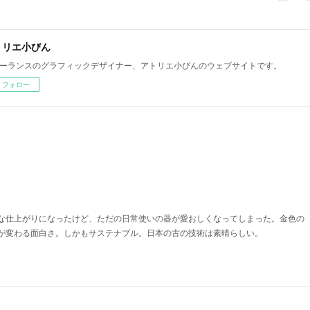
トリエ小びん
ーランスのグラフィックデザイナー、アトリエ小びんのウェブサイトです。
フォロー
な仕上がりになったけど、ただの日常使いの器が愛おしくなってしまった。金色の
が変わる面白さ。しかもサステナブル。日本の古の技術は素晴らしい。