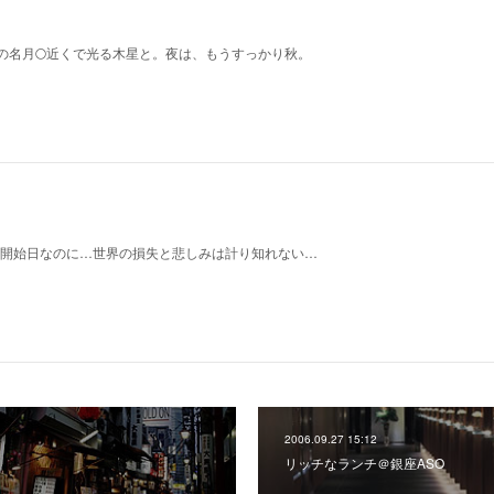
の名月🌕近くで光る木星と。夜は、もうすっかり秋。
14の予約開始日なのに…世界の損失と悲しみは計り知れない…
2006.09.27 15:12
リッチなランチ＠銀座ASO