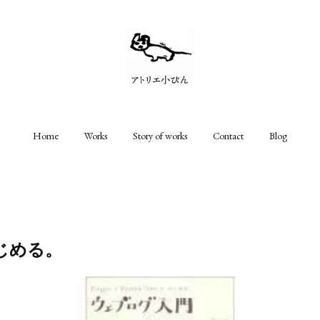
Home
Works
Story of works
Contact
Blog
じめる。