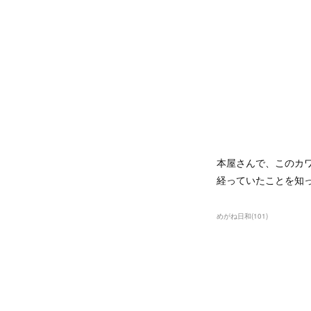
本屋さんで、このカ
経っていたことを知って
めがね日和
(
101
)