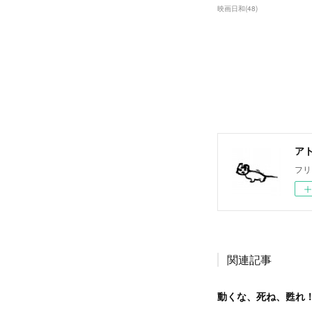
映画日和
(
48
)
ア
フリ
関連記事
動くな、死ね、甦れ