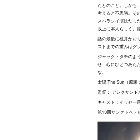
たとのこと。しかも
考えると不思議。そ
スバラシイ演技だっ
以上に本人らしく、
話の最後に桃井かお
ストまでの重みはグ
ジャック・タチのよ
せ、心にひとつあた
な。
太陽 The Sun（原題：
監督： アレクサンド
キャスト：イッセー
第13回サンクトペテ