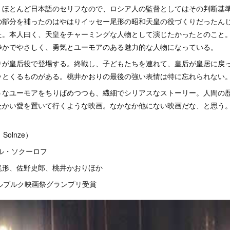
、ほとんど日本語のセリフなので、ロシア人の監督としてはその判断基
の部分を補ったのはやはりイッセー尾形の昭和天皇の役づくりだったん
た。本人曰く、天皇をチャーミングな人物として演じたかったとのこと
静かでやさしく、勇気とユーモアのある魅力的な人物になっている。
りが皇后役で登場する。終戦し、子どもたちを連れて、皇后が皇居に戻
ッとくるものがある。桃井かおりの最後の強い表情は特に忘れられない
うなユーモアをちりばめつつも、繊細でシリアスなストーリー。人間の
たかい愛を置いて行くような映画。なかなか他にない映画だな、と思う。
Solnze）
ル・ソクーロフ
尾形、佐野史郎、桃井かおりほか
ルブルク映画祭グランプリ受賞