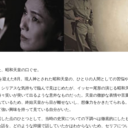
た、昭和天皇の口ぐせ。
戦を迎えた8月。現人神とされた昭和天皇の、ひとりの人間としての苦悩
、シリアスな気持ちで臨んで見はじめたが、イッセー尾形の演じる昭和
時々笑いが突いて出るような意外なものだった。天皇の微妙な表情や言
れているため、終始天皇から目が離せないし、想像力をかきたてられる
て強い興味を持って見ている自分がいた。
労した点のひとつとして、当時の史実についての下調べは徹底的にした
会話を、どのような抑揚で話していたかはわからないため、セリフにつ