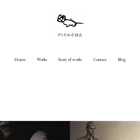
Home
Works
Story of works
Contact
Blog