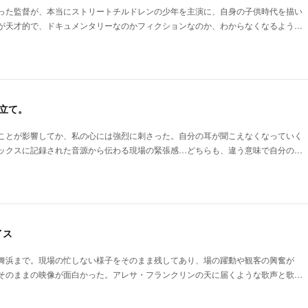
った監督が、本当にストリートチルドレンの少年を主演に、自身の子供時代を描い
が天才的で、ドキュメンタリーなのかフィクションなのか、わからなくなるよう…
立て。
ことが影響してか、私の心には強烈に刺さった。自分の耳が聞こえなくなっていく
ックスに記録された音源から伝わる現場の緊張感…どちらも、違う意味で自分の…
イス
舞浜まで。現場の忙しない様子をそのまま残してあり、場の躍動や観客の興奮が
そのままの映像が面白かった。アレサ・フランクリンの天に届くような歌声と歌…