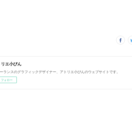
トリエ小びん
ーランスのグラフィックデザイナー、アトリエ小びんのウェブサイトです。
フォロー
！