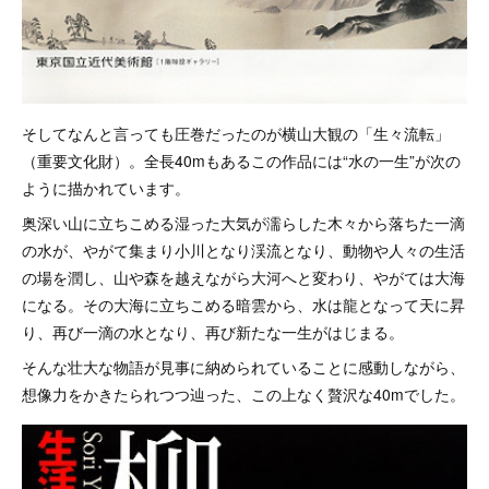
そしてなんと言っても圧巻だったのが横山大観の「生々流転」
（重要文化財）。全長40mもあるこの作品には“水の一生”が次の
ように描かれています。
奥深い山に立ちこめる湿った大気が濡らした木々から落ちた一滴
の水が、やがて集まり小川となり渓流となり、動物や人々の生活
の場を潤し、山や森を越えながら大河へと変わり、やがては大海
になる。その大海に立ちこめる暗雲から、水は龍となって天に昇
り、再び一滴の水となり、再び新たな一生がはじまる。
そんな壮大な物語が見事に納められていることに感動しながら、
想像力をかきたられつつ辿った、この上なく贅沢な40mでした。