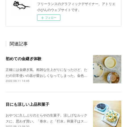
フリーランスのグラフィックデザイナー、アトリエ
小びんのウェブサイトです。
フォロー
関連記事
初めての金継ぎ体験
正確には金継ぎ風。粗雑な仕上がりになったけど、た
だの日常使いの器が愛おしくなってしまった。金色…
2022.09.11 14:45
目にも涼しい上品和菓子
おやつに久しぶりのとらやの生菓子。涼しげなルック
スに、思わず買い。「巻水」と「打水」和菓子はス…
2022.08.13 09:30