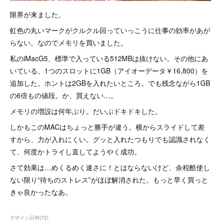
限界が来ました。
虹色の丸いマークがクルクル回っていっこうに仕事の効率があが
らない。なのでメモリを買いました。
私のiMacG5、標準で入っている512MBは抜けない。その他にあ
いている、1つのスロットに1GB（アイオーデータ￥16,800）を
追加した。ホントは2GBを入れたいところ。でも残念ながら1GB
の6倍もの値段。か、買えない…。
メモリの増設は何年ぶり。だいぶドキドキした。
しかもこのMACはちょっと勝手が違う。横からスライドして差
すから、力が入れにくい。グッと入れたつもりでも認識されなく
て、何度かトライし直してようやく成功。
さて効果は…めくるめく速さに！とはならないけど、余程酷使し
ない限り“待ちのストレス”がほぼ解消された。もっと早く買っと
きゃ良かったなあ。
デザイン日和
(
72
)