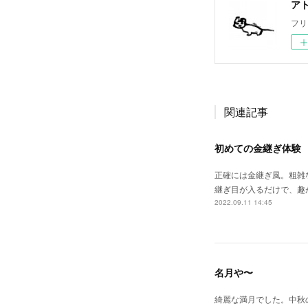
ア
フリ
関連記事
初めての金継ぎ体験
正確には金継ぎ風。粗雑
継ぎ目が入るだけで、趣
2022.09.11 14:45
名月や〜
綺麗な満月でした。中秋