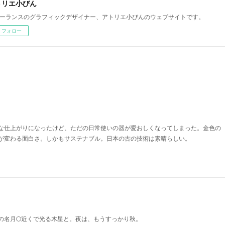
トリエ小びん
ーランスのグラフィックデザイナー、アトリエ小びんのウェブサイトです。
フォロー
な仕上がりになったけど、ただの日常使いの器が愛おしくなってしまった。金色の
が変わる面白さ。しかもサステナブル。日本の古の技術は素晴らしい。
の名月🌕近くで光る木星と。夜は、もうすっかり秋。