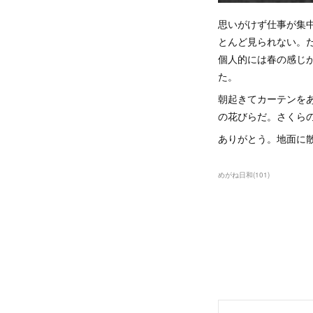
思いがけず仕事が集
とんど見られない。
個人的には春の感じ
た。
朝起きてカーテンを
の花びらだ。さくら
ありがとう。地面に
めがね日和
(
101
)