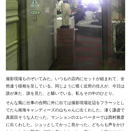
撮影現場ものぞいてみた。いつもの店内にセットが組まれて、全
然違う様相を呈している。同じように覗く近所の住人が、今日は
誰が来た、誰を見た、と騒いでいる。私もその中のひとり。
そんな風に仕事の合間に外に出ては撮影現場近辺をフラ〜ッとし
てたら南海キャンディーズの山ちゃんに出くわした。凄く謙虚で
真面目そうな人だった。マンションのエレベーターでは西村雅彦
に出くわした。シュッとしてかっこ良かった。どちらも声をかけ