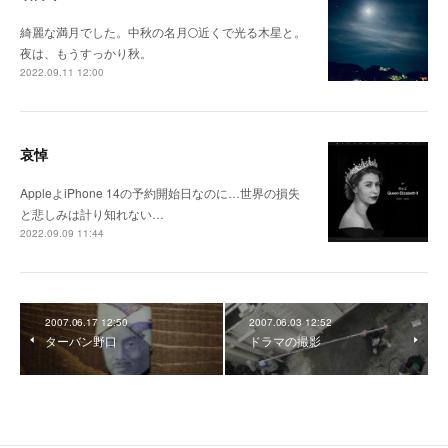
綺麗な満月でした。中秋の名月🌕近くで光る木星と。
夜は、もうすっかり秋。
2022.09.11 12:00
哀悼
AppleよiPhone 14の予約開始日なのに…世界の損失
と悲しみは計り知れない…
2022.09.09 11:44
2007.06.17 12:50
2007.06.03 12:52
ターバン野口
ドラマの撮影