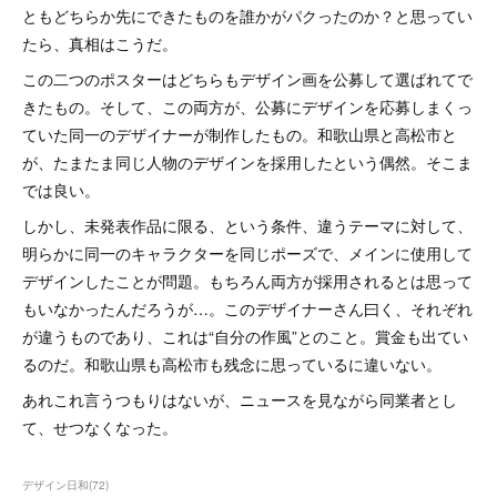
ともどちらか先にできたものを誰かがパクったのか？と思ってい
たら、真相はこうだ。
この二つのポスターはどちらもデザイン画を公募して選ばれてで
きたもの。そして、この両方が、公募にデザインを応募しまくっ
ていた同一のデザイナーが制作したもの。和歌山県と高松市と
が、たまたま同じ人物のデザインを採用したという偶然。そこま
では良い。
しかし、未発表作品に限る、という条件、違うテーマに対して、
明らかに同一のキャラクターを同じポーズで、メインに使用して
デザインしたことが問題。もちろん両方が採用されるとは思って
もいなかったんだろうが…。このデザイナーさん曰く、それぞれ
が違うものであり、これは“自分の作風”とのこと。賞金も出てい
るのだ。和歌山県も高松市も残念に思っているに違いない。
あれこれ言うつもりはないが、ニュースを見ながら同業者とし
て、せつなくなった。
デザイン日和
(
72
)