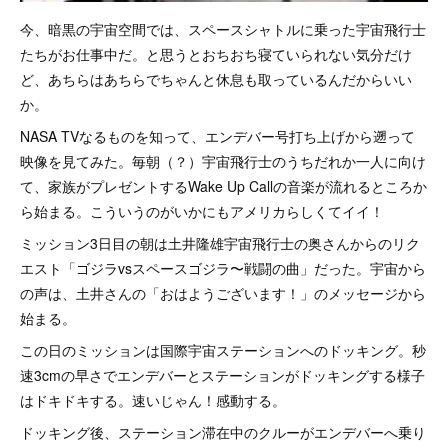
今、暗黒の宇宙空間では、スペースシャトルに乗った宇宙飛行士
たちがお仕事中だ。と思うとおちおち寝ていられない気分だけ
ど、あちらはあちらでちゃんと休息も取っているんだからいい
か。
NASA TVなるものを知って、エンデバー号打ち上げから遡って
映像を見てみた。毎朝（？）宇宙飛行士のうちだれか一人に向け
て、家族がプレゼントするWake Up Callの音楽が流れるところか
ら始まる。こういうのがいかにもアメリカらしくてイイ！
ミッション3日目の朝は土井隆雄宇宙飛行士の奥さんからのリク
エスト「ゴジラvsスペースゴジラ〜戦闘の曲」だった。宇宙から
の声は、土井さんの「おはようございます！」のメッセージから
始まる。
この日のミッションは国際宇宙ステーションへのドッキング。秒
速3cmの早さでエンデバーとステーションがドッキングする様子
はドキドキする。速いじゃん！感動する。
ドッキング後、ステーション滞在中のクルーがエンデバーへ乗り