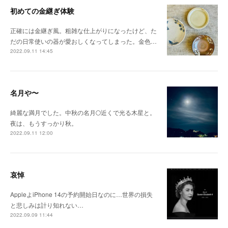
初めての金継ぎ体験
正確には金継ぎ風。粗雑な仕上がりになったけど、た
だの日常使いの器が愛おしくなってしまった。金色…
2022.09.11 14:45
名月や〜
綺麗な満月でした。中秋の名月🌕近くで光る木星と。
夜は、もうすっかり秋。
2022.09.11 12:00
哀悼
AppleよiPhone 14の予約開始日なのに…世界の損失
と悲しみは計り知れない…
2022.09.09 11:44