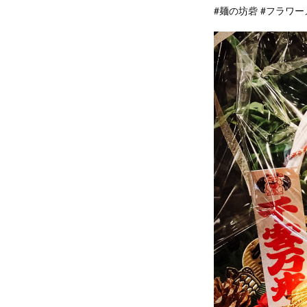
#麺の坊砦 #フラワ