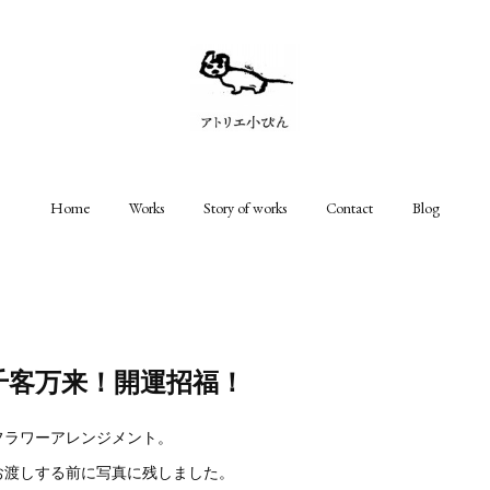
Home
Works
Story of works
Contact
Blog
千客万来！開運招福！
フラワーアレンジメント。
お渡しする前に写真に残しました。