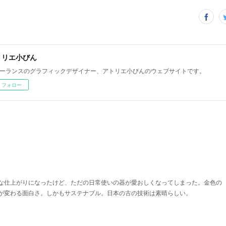
トリエ小びん
ーランスのグラフィックデザイナー、アトリエ小びんのウェブサイトです。
フォロー
な仕上がりになったけど、ただの日常使いの器が愛おしくなってしまった。金色の
が変わる面白さ。しかもサステナブル。日本の古の技術は素晴らしい。