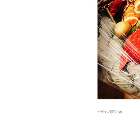
デザイン日和
(
72
)