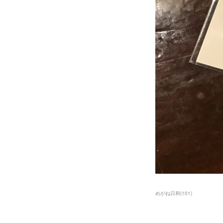
めがね日和
(
101
)