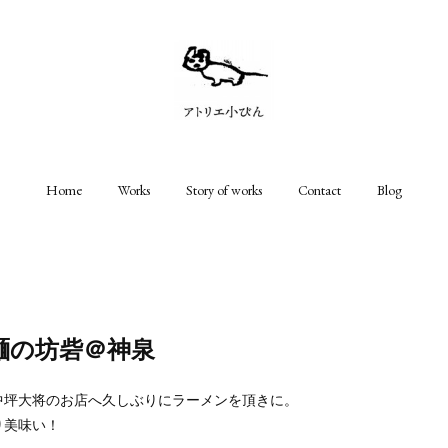
Home
Works
Story of works
Contact
Blog
麺の坊砦＠神泉
中坪大将のお店へ久しぶりにラーメンを頂きに。
り美味い！