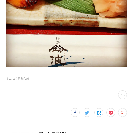
まんぷく日和
(
75
)